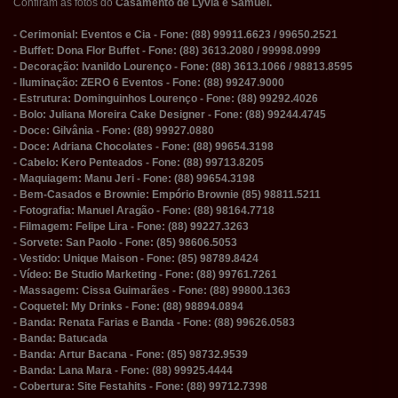
Confiram as fotos do
Casamento de Lyvia e Samuel.
- Cerimonial: Eventos e Cia - Fone: (88) 99911.6623 / 99650.2521
- Buffet: Dona Flor Buffet - Fone: (88) 3613.2080 / 99998.0999
- Decoração: Ivanildo Lourenço - Fone: (88) 3613.1066 / 98813.8595
- Iluminação: ZERO 6 Eventos - Fone: (88) 99247.9000
- Estrutura: Dominguinhos Lourenço - Fone: (88) 99292.4026
- Bolo: Juliana Moreira Cake Designer - Fone: (88) 99244.4745
- Doce: Gilvânia - Fone: (88) 99927.0880
- Doce: Adriana Chocolates - Fone: (88) 99654.3198
- Cabelo: Kero Penteados - Fone: (88) 99713.8205
- Maquiagem: Manu Jeri - Fone: (88) 99654.3198
- Bem-Casados e Brownie: Empório Brownie (85) 98811.5211
- Fotografia: Manuel Aragão - Fone: (88) 98164.7718
- Filmagem: Felipe Lira - Fone: (88) 99227.3263
- Sorvete: San Paolo - Fone: (85) 98606.5053
- Vestido: Unique Maison - Fone: (85) 98789.8424
- Vídeo: Be Studio Marketing - Fone: (88) 99761.7261
- Massagem: Cissa Guimarães - Fone: (88) 99800.1363
- Coquetel: My Drinks - Fone: (88) 98894.0894
- Banda: Renata Farias e Banda - Fone: (88) 99626.0583
- Banda: Batucada
- Banda: Artur Bacana - Fone: (85) 98732.9539
- Banda: Lana Mara - Fone: (88) 99925.4444
- Cobertura: Site Festahits - Fone: (88) 99712.7398