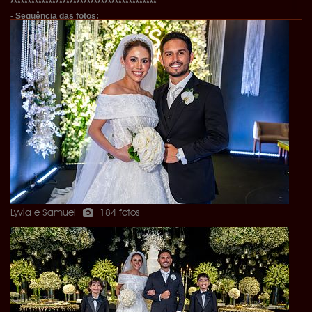
******************************************
- Sequência das fotos:
- Parte I: Fotos com os noivos
- Parte II: Fotos Individuais
- Parte III: Fotos de Duas Pessoas
- Parte IV: Fotos de Três e Mais Pessoas
********************************************
Contrate o Festahits para sua Festa Particular e tenha a
maior e melhor cobertura do estado!
- Twitter -
https://twitter.com/festahits
- Instagram -
http://instagram.com/festahits#
- Fan Page -
https://www.facebook.com/sitefestahits
Lyvia e Samuel
184 fotos