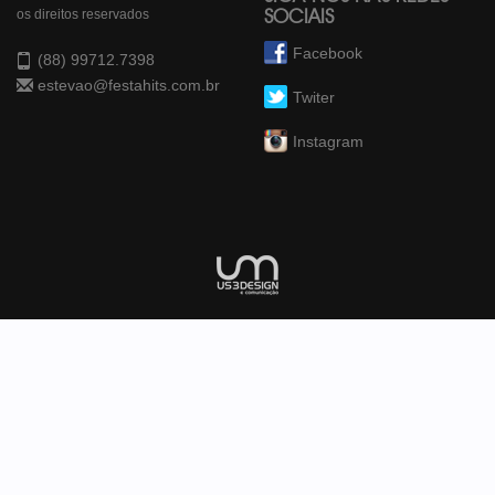
os direitos reservados
SOCIAIS
Facebook
(88) 99712.7398
estevao@festahits.com.br
Twiter
Instagram