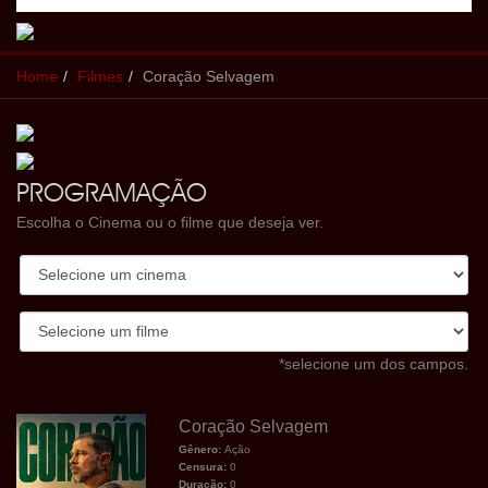
Home
Filmes
Coração Selvagem
PROGRAMAÇÃO
Escolha o Cinema ou o filme que deseja ver.
*selecione um dos campos.
Coração Selvagem
Gênero:
Ação
Censura:
0
Duração:
0